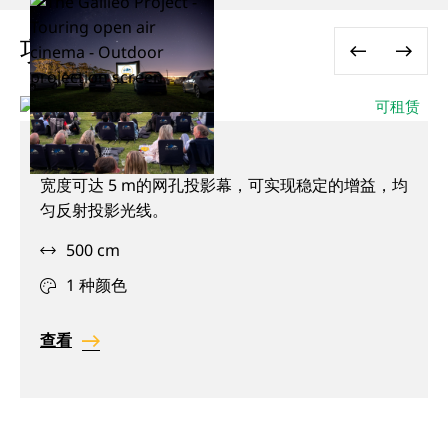
项目所用产品
可租赁
正投加大网孔幕
户
宽度可达 5 m的网孔投影幕，可实现稳定的增益，均
外,
匀反射投影光线。
透
500 cm
声,
宽
1 种颜色
查看