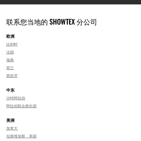
联系您当地的 SHOWTEX 分公司
欧洲
比利时
法国
瑞典
荷兰
西班牙
中东
沙特阿拉伯
阿拉伯联合酋长国
美洲
加拿大
拉斯维加斯，美国