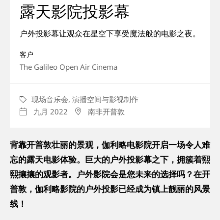
露天影院投影幕
关于我们
户外投影幕让观众在星空下享受魔法般的电影之夜。
工作机会
客户
The Galileo Open Air Cinema
敬请关注
现场音乐会,
演播空间与影视制作
CATEGORY
九月 2022
南非开普敦
DATE
LOCATION
背靠开普敦壮丽的景观，伽利略电影院开启一场令人难
忘的露天电影体验。巨大的户外投影幕之下，拥簇着熙
熙攘攘的观影者。户外影院会是您未来的选择吗？在开
普敦，伽利略影院的户外投影已经成为镇上靓丽的风景
线！