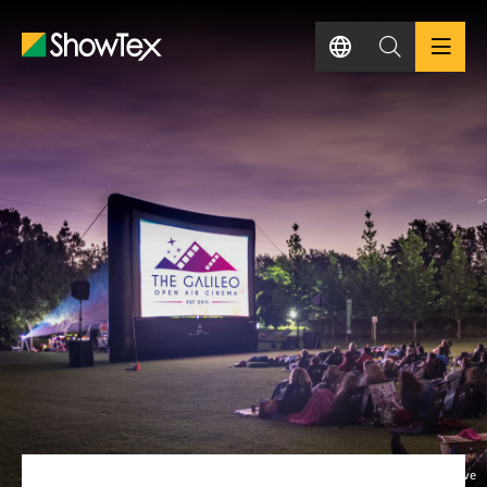
跳
至
主
要
内
产品
容
项目
知识中心
可持续发展
联系我们
咨询报价
Troy Davies from Retroyspective