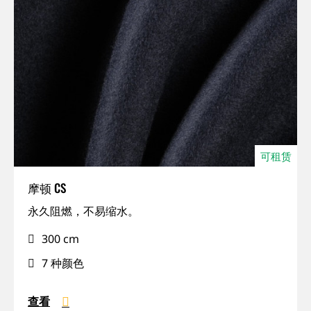
可租赁
摩顿 CS
遮
永久阻燃，不易缩水。
光,
300 cm
IFR,
永
7 种颜色
久
安
查看
装