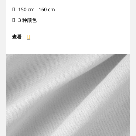
揭
150 cm - 160 cm
幕,
有
3 种颜色
光
泽,
查看
巡
演