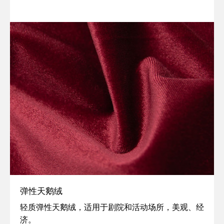
弹性天鹅绒
灵
轻质弹性天鹅绒，适用于剧院和活动场所，美观、经
活,
济。