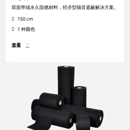
IFR,
双面带绒永久阻燃材料，经济型隔音遮蔽解决方案。
可
150 cm
回
收,
1 种颜色
重
量
查看