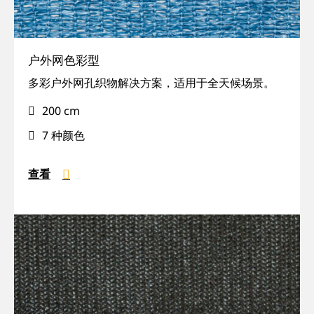
户外网色彩型
颜
多彩户外网孔织物解决方案，适用于全天候场景。
色
200 cm
范
围,
7 种颜色
户
外,
查看
坚
固,
防
水