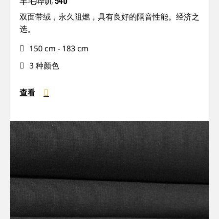
羊毛哔叽 540
IFR,
双面带绒，永久阻燃，具有良好的隔音性能。经济之
可
选。
回
150 cm - 183 cm
收,
吸
3 种颜色
声
查看