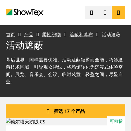
跳
至
主
要
内
面
产品
首页
产品
柔性织物
遮蔽和幕布
活动遮蔽
容
活动遮蔽
包
项目
屑
幕后世界，同样需要优雅。活动遮蔽轻盈而全能，巧妙遮
导
蔽技术区域、引导观众视线，将场馆转化为沉浸式体验空
知识中心
间。展览、音乐会、会议、临时装置，轻盈之间，尽显专
航
业。
可持续发展
联系我们
筛选 17 个产品
可租赁
咨询报价