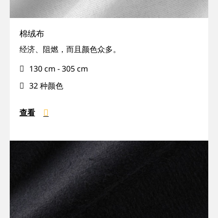
棉绒布
经
经济、阻燃，而且颜色众多。
济,
130 cm - 305 cm
装
饰
32 种颜色
性,
易
查看
撕