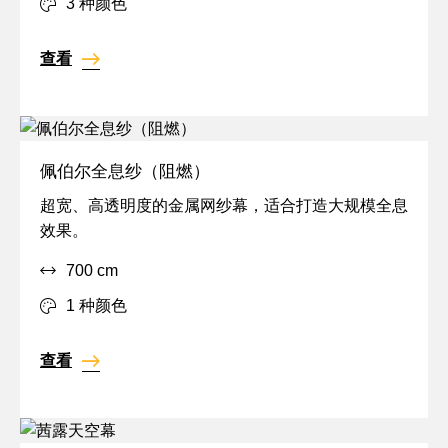
3 种颜色
明,
真
查看
实
镜
面
佩伯尔全息纱（阻燃）
全
超宽、高透明度的金属网纱幕，适合打造大规模全息
息,
效果。
投
700 cm
影,
透
1 种颜色
明
查看