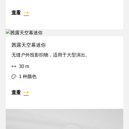
宽
查看
茜露天空幕迷你
全
无缝户外投影织物，适用于大型演出。
息,
30 m
IFR,
户
1 种颜色
外,
投
查看
影,
宽