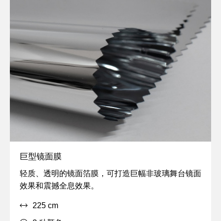
关于我们
工作机会
敬请关注
巨型镜面膜
定
轻质、透明的镜面箔膜，可打造巨幅非玻璃舞台镜面
制,
效果和震撼全息效果。
特
225 cm
效,
透