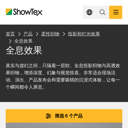
跳
至
主
要
内
产品
面
首页
产品
柔性织物
投影和灯光效果
容
全息效果
包
全息效果
项目
屑
导
真实与虚幻之间，只隔着一层纱。全息投影织物与高透效
知识中心
果织物，增添深度、幻象与视觉惊喜。非常适合现场活
航
动、演出、产品发布会和需要吸睛的沉浸式体验，让每一
可持续发展
个瞬间都令人屏息。
联系我们
筛选 6 个产品
咨询报价