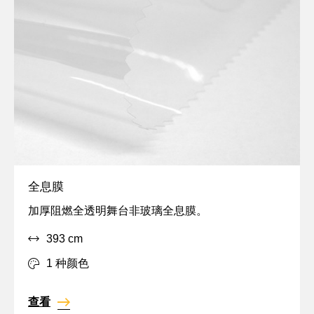
全息膜
定
加厚阻燃全透明舞台非玻璃全息膜。
制,
393 cm
特
效,
1 种颜色
透
明
查看