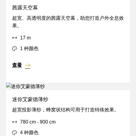
茜露天空幕
全
超宽、高透明度的茜露天空幕，助您打造户外全息效
息,
果。
IFR,
17 m
户
外,
1 种颜色
投
影,
查看
宽
迷你艾蒙德薄纱
投
超宽投影薄纱，蜂窝状结构可用于打造特殊效果。
影,
780 cm - 900 cm
透
明,
4 种颜色