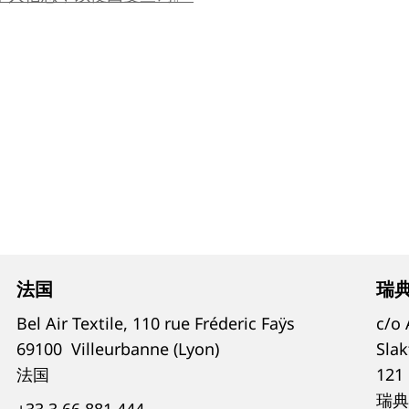
法国
瑞
Bel Air Textile, 110 rue Fréderic Faÿs
c/o
69100
Villeurbanne (Lyon)
Sla
法国
121
瑞