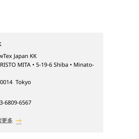
本
wTex Japan KK
RISTO MITA • 5-19-6 Shiba • Minato-
-0014
Tokyo
本
 3-6809-6567
读更多