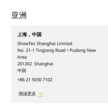
亚洲
上海，中国
ShowTex Shanghai Limited
No. 21-1 Tingtang Road • Pudong New
Area
201202
Shanghai
中国
+86 21 5030 7102
阅读更多