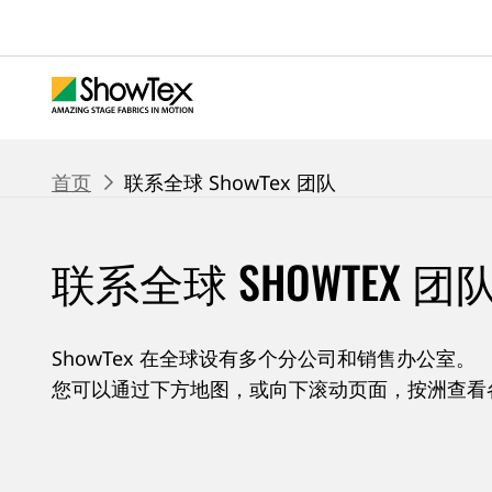
跳
至
主
要
内
容
面
首页
联系全球 ShowTex 团队
包
联系全球 SHOWTEX 团
屑
导
航
ShowTex 在全球设有多个分公司和销售办公室。
您可以通过下方地图，或向下滚动页面，按洲查看
+