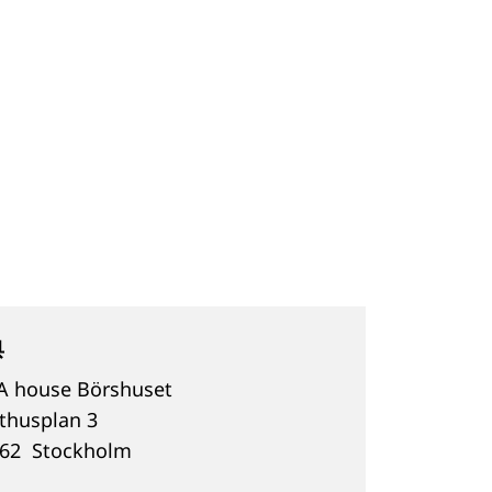
典
 A house Börshuset
kthusplan 3
 62
Stockholm
典