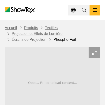
Passer
au
contenu
principal
PRODUITS
BREADCRUMB
Accueil
Produits
Textiles
Projection et Effets de Lumière
Écrans de Projection
PhosphorFoil
PROJETS
HUB D'EXPERTISE
DURABILITÉ
Oops... Failed to load content...
CONTACT
OBTENIR UN DEVIS