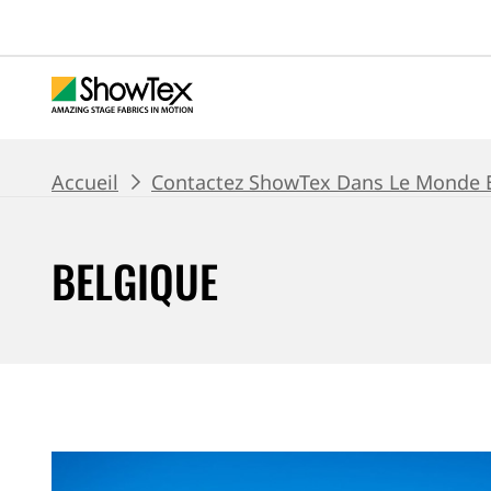
Passer
au
contenu
principal
BREADCRUMB
Accueil
Contactez ShowTex Dans Le Monde E
BELGIQUE