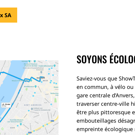
x SA
SOYONS ÉCOLOG
Saviez-vous que ShowTe
en commun, à vélo ou 
gare centrale d’Anvers
traverser centre-ville h
être plus pittoresque 
embouteillages désagré
empreinte écologique r