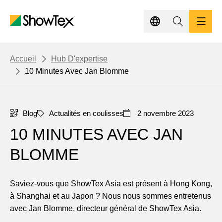
Passer
au
contenu
principal
PRODUITS
BREADCRUMB
Accueil
Hub D'expertise
10 Minutes Avec Jan Blomme
PROJETS
Blog
Actualités en coulisses
2 novembre 2023
HUB D'EXPERTISE
10 MINUTES AVEC JAN
DURABILITÉ
BLOMME
CONTACT
Saviez-vous que ShowTex Asia est présent à Hong Kong,
à Shanghai et au Japon ? Nous nous sommes entretenus
OBTENIR UN DEVIS
avec Jan Blomme, directeur général de ShowTex Asia.